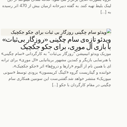
لینک بلیط تهیه کنند. به گفته دبیرخانه ازمیان بیش از 470 اثر رسیده
به […]
ویدئو تازه‌ی سام چگینی «روزگار بی‌ثبات»
با بازی اَل مورِی، برای جکو جکچیک
موزیک ویدئو انیمیشن “روزگار بی‌ثبات” به کارگردانی «سام چگینی»
با هنرنمایی بازیگر و کمدین مشهور بریتانیایی «ال مورِی» برای ترانه
ای با همین نام از آلبوم «رازها و دروغ‌ها» اثر «جکو جکچیک»،
خواننده و گیتاریست گروه «کینگ کریمسون» بزودی توسط «سونی
میوزیک» منتشر خواهد شد.گفتنی‌ست این سومین همکاری سام
چگینی در مقام کارگردان با جکو […]