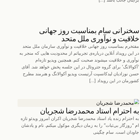
سخنرانی سام بمناسبت روز جهانی
خلاقیت و نوآوری ملل متحد
مفتخرم بمناسبت روز جهانی خلاقیت و نوآوری سازمان ملل متحد
در این رویداد آنلاین درباره‌ی تجربیاتم از محدودیت هایی که منجر به
نوآوری و خلاقیت میشوند صحبت کنم. همچنین ویدیو تازه‌ام
‘آکوالانگ’ برای گروه جتروتال در این جلسه پخش خواهد شد. آقای
حسن نوزادیان لیدکانسپت آرتیست ویدیو آکوالانگ و هنرمند مطرح
کشورمان در این رویداد […]
به احترام استاد محمدرضا شجریان
به احترام زنده یاد استاد محمدرضا شجریان اکران امروز ویدئو تازه
ام “روزگار بی‌ثبات” را به زمان دیگری موکول میکنم. نام و یادشان
جاودان است. سام چگینی